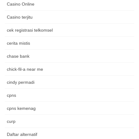
Casino Online
Casino terjitu
cek registrasi telkomsel
cerita mistis
chase bank
chick-fil-a near me
cindy permadi
cpns
cpns kemenag
curp
Daftar alternatif