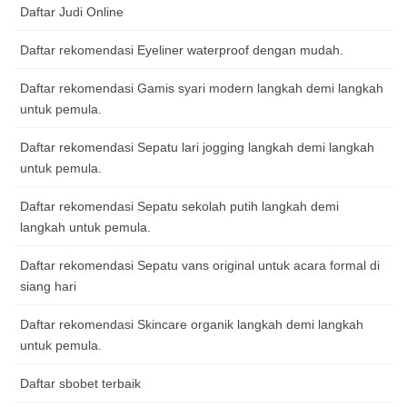
Daftar Judi Online
Daftar rekomendasi Eyeliner waterproof dengan mudah.
Daftar rekomendasi Gamis syari modern langkah demi langkah
untuk pemula.
Daftar rekomendasi Sepatu lari jogging langkah demi langkah
untuk pemula.
Daftar rekomendasi Sepatu sekolah putih langkah demi
langkah untuk pemula.
Daftar rekomendasi Sepatu vans original untuk acara formal di
siang hari
Daftar rekomendasi Skincare organik langkah demi langkah
untuk pemula.
Daftar sbobet terbaik