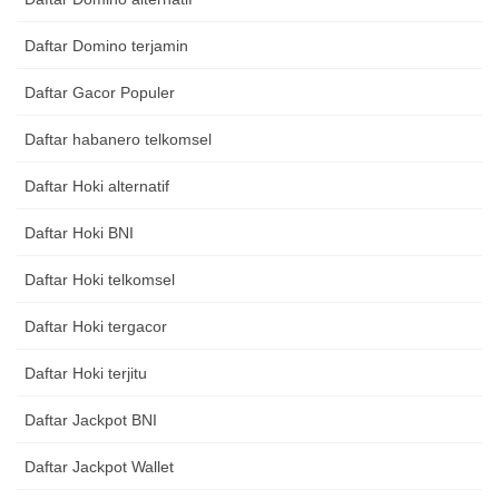
Daftar Domino terjamin
Daftar Gacor Populer
Daftar habanero telkomsel
Daftar Hoki alternatif
Daftar Hoki BNI
Daftar Hoki telkomsel
Daftar Hoki tergacor
Daftar Hoki terjitu
Daftar Jackpot BNI
Daftar Jackpot Wallet