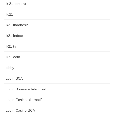
lk 21 terbaru
lk.21
lk21 indonesia
lk21 indoxxi
lk21 tv
lk21.com
lobby
Login BCA
Login Bonanza telkomsel
Login Casino alternatif
Login Casino BCA