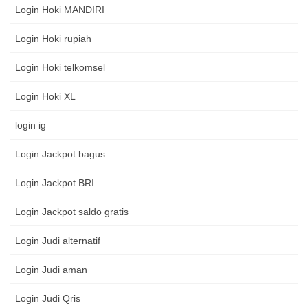
Login Hoki MANDIRI
Login Hoki rupiah
Login Hoki telkomsel
Login Hoki XL
login ig
Login Jackpot bagus
Login Jackpot BRI
Login Jackpot saldo gratis
Login Judi alternatif
Login Judi aman
Login Judi Qris