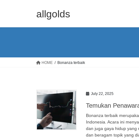
Skip
Skip
to
to
allgolds
the
the
content
Navigation
HOME
Bonanza terbaik
July 22, 2025
Temukan Penawaran
Bonanza terbaik merupakan
Indonesia. Acara ini menya
dan juga gaya hidup yang
dan beragam topik yang d