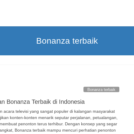
Bonanza terbaik
Bonanza terbaik
 Bonanza Terbaik di Indonesia
 acara televisi yang sangat populer di kalangan masyarakat
jikan konten-konten menarik seputar perjalanan, petualangan,
 membuat penonton terus terhibur. Dengan konsep yang segar
iangkat, Bonanza terbaik mampu mencuri perhatian penonton