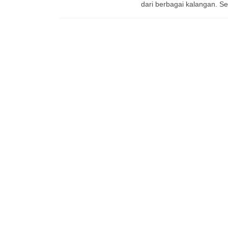
dari berbagai kalangan. Se