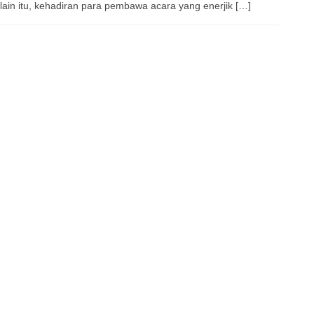
lain itu, kehadiran para pembawa acara yang enerjik […]