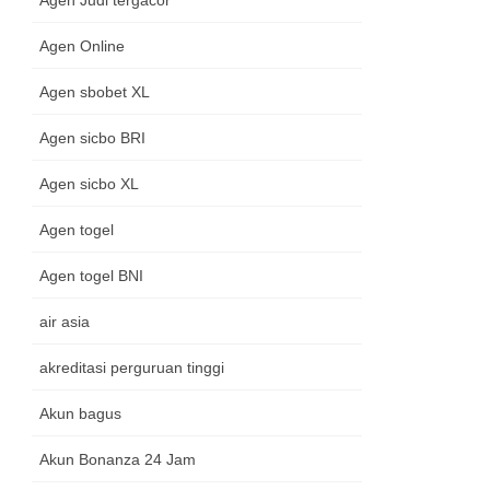
Agen Judi tergacor
Agen Online
Agen sbobet XL
Agen sicbo BRI
Agen sicbo XL
Agen togel
Agen togel BNI
air asia
akreditasi perguruan tinggi
Akun bagus
Akun Bonanza 24 Jam