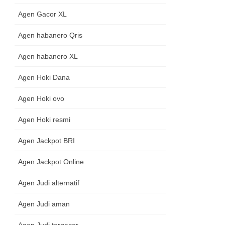
Agen Gacor XL
Agen habanero Qris
Agen habanero XL
Agen Hoki Dana
Agen Hoki ovo
Agen Hoki resmi
Agen Jackpot BRI
Agen Jackpot Online
Agen Judi alternatif
Agen Judi aman