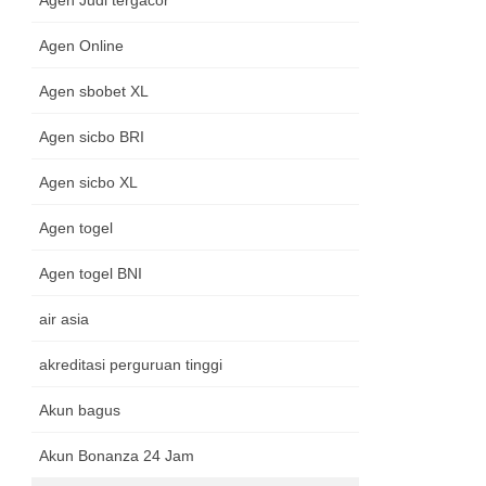
Agen Judi tergacor
Agen Online
Agen sbobet XL
Agen sicbo BRI
Agen sicbo XL
Agen togel
Agen togel BNI
air asia
akreditasi perguruan tinggi
Akun bagus
Akun Bonanza 24 Jam