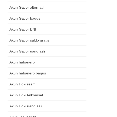
Akun Gacor alternatif
Akun Gacor bagus
Akun Gacor BNI
Akun Gacor saldo gratis
Akun Gacor uang asli
Akun habanero
Akun habanero bagus
Akun Hoki resmi
Akun Hoki telkomsel
Akun Hoki uang asli