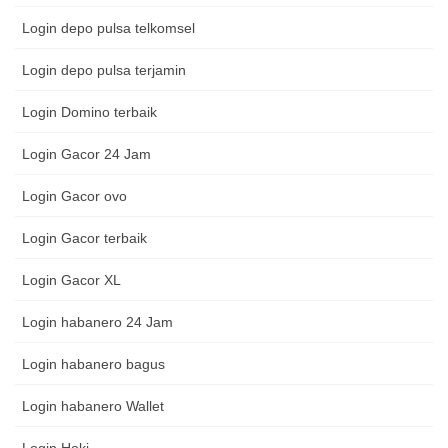
Login depo pulsa telkomsel
Login depo pulsa terjamin
Login Domino terbaik
Login Gacor 24 Jam
Login Gacor ovo
Login Gacor terbaik
Login Gacor XL
Login habanero 24 Jam
Login habanero bagus
Login habanero Wallet