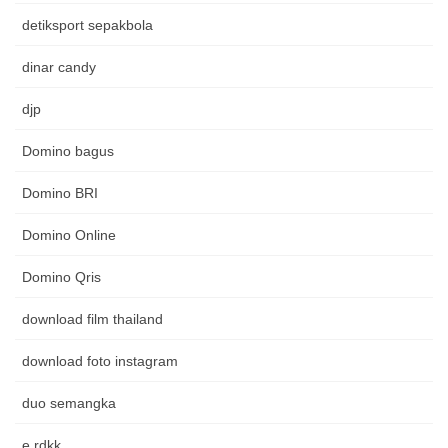
detiksport sepakbola
dinar candy
djp
Domino bagus
Domino BRI
Domino Online
Domino Qris
download film thailand
download foto instagram
duo semangka
e rdkk