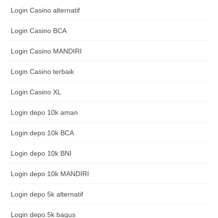
Login Casino alternatif
Login Casino BCA
Login Casino MANDIRI
Login Casino terbaik
Login Casino XL
Login depo 10k aman
Login depo 10k BCA
Login depo 10k BNI
Login depo 10k MANDIRI
Login depo 5k alternatif
Login depo 5k bagus