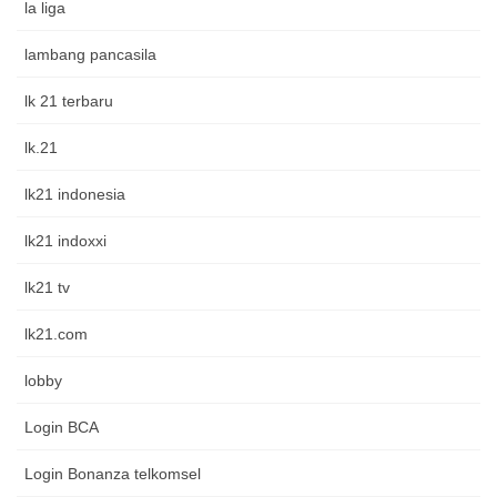
la liga
lambang pancasila
lk 21 terbaru
lk.21
lk21 indonesia
lk21 indoxxi
lk21 tv
lk21.com
lobby
Login BCA
Login Bonanza telkomsel