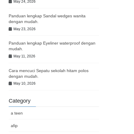
May 24, 2026
Panduan lengkap Sandal wedges wanita
dengan mudah.
May 23, 2026
Panduan lengkap Eyeliner waterproof dengan
mudah.
May 11, 2026
Cara mencuci Sepatu sekolah hitam polos
dengan mudah.
May 10, 2026
Category
a teen
afip