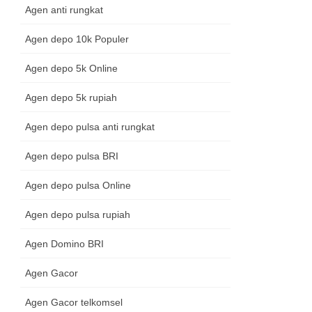
Agen anti rungkat
Agen depo 10k Populer
Agen depo 5k Online
Agen depo 5k rupiah
Agen depo pulsa anti rungkat
Agen depo pulsa BRI
Agen depo pulsa Online
Agen depo pulsa rupiah
Agen Domino BRI
Agen Gacor
Agen Gacor telkomsel