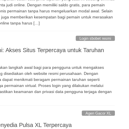
ta judi online. Dengan memiliki saldo gratis, para pemain
enis permainan tanpa harus mengeluarkan modal awal. Selain
atis juga memberikan kesempatan bagi pemain untuk merasakan
nline tanpa harus […]
Login sbobet resmi
: Akses Situs Terpercaya untuk Taruhan
akan langkah awal bagi para pengguna untuk mengakses
ng disediakan oleh website resmi perusahaan. Dengan
a dapat menikmati beragam permainan taruhan seperti
ga permainan virtual. Proses login yang dilakukan melalui
astikan keamanan dan privasi data pengguna terjaga dengan
Agen Gacor XL
nyedia Pulsa XL Terpercaya