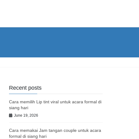
Recent posts
Cara memilih Lip tint viral untuk acara formal di
siang hari
June 19, 2026
Cara memakai Jam tangan couple untuk acara
formal di siang hari