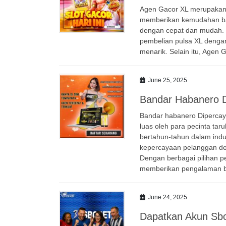
Agen Gacor XL merupakan 
memberikan kemudahan bag
dengan cepat dan mudah.
pembelian pulsa XL denga
menarik. Selain itu, Agen
June 25, 2025
Bandar Habanero D
Bandar habanero Dipercaya
luas oleh para pecinta ta
bertahun-tahun dalam indus
kepercayaan pelanggan de
Dengan berbagai pilihan p
memberikan pengalaman be
June 24, 2025
Dapatkan Akun Sbo