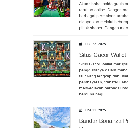
Akun sbobet saldo gratis 
taruhan online. Dengan me
berbagai permainan taruh
didapatkan melalui bebera
pihak sbobet. Dengan memi
June 23, 2025
Situs Gacor Walle
Situs Gacor Wallet merupa
penggunanya dalam mengelo
fitur yang lengkap dan us
pembayaran, transfer uang,
menyediakan berbagai infor
berguna bagi […]
June 22, 2025
Bandar Bonanza Po