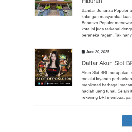
Hiburan
Bandar Bonanza Populer ad
kalangan masyarakat luas.
Bonanza Populer menawark
kota ini juga terkenal de
beraneka ragam. Tak hanya
June 20, 2025
Daftar Akun Slot B
Akun Slot BRI merupakan sa
melalui layanan perbankan
menikmati berbagai maca
hadiah uang tunai. Selain 
rekening BRI membuat pa
Posts
Pa
1
pagination