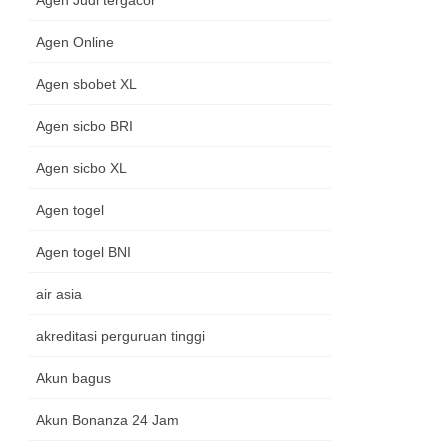
Agen Judi tergacor
Agen Online
Agen sbobet XL
Agen sicbo BRI
Agen sicbo XL
Agen togel
Agen togel BNI
air asia
akreditasi perguruan tinggi
Akun bagus
Akun Bonanza 24 Jam