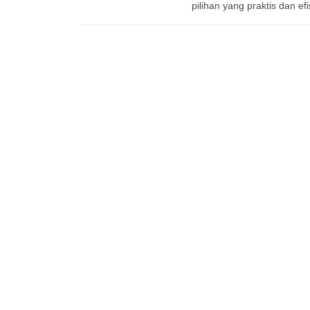
pilihan yang praktis dan ef