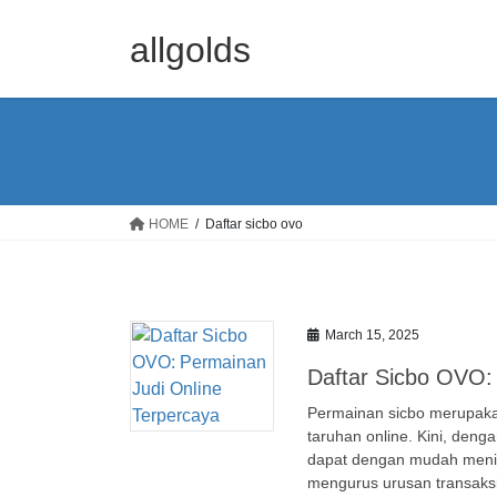
Skip
Skip
to
to
allgolds
the
the
content
Navigation
HOME
Daftar sicbo ovo
March 15, 2025
Daftar Sicbo OVO:
Permainan sicbo merupakan
taruhan online. Kini, deng
dapat dengan mudah menik
mengurus urusan transaksi