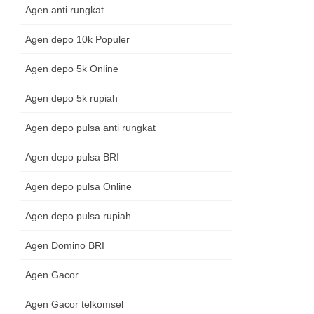
Agen anti rungkat
Agen depo 10k Populer
Agen depo 5k Online
Agen depo 5k rupiah
Agen depo pulsa anti rungkat
Agen depo pulsa BRI
Agen depo pulsa Online
Agen depo pulsa rupiah
Agen Domino BRI
Agen Gacor
Agen Gacor telkomsel