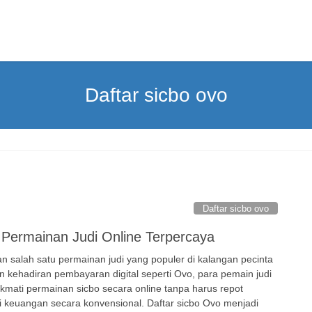
Daftar sicbo ovo
Daftar sicbo ovo
 Permainan Judi Online Terpercaya
 salah satu permainan judi yang populer di kalangan pecinta
an kehadiran pembayaran digital seperti Ovo, para pemain judi
mati permainan sicbo secara online tanpa harus repot
 keuangan secara konvensional. Daftar sicbo Ovo menjadi