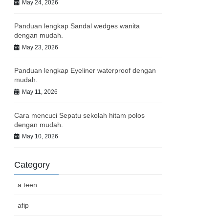
May 24, 2026
Panduan lengkap Sandal wedges wanita
dengan mudah.
May 23, 2026
Panduan lengkap Eyeliner waterproof dengan
mudah.
May 11, 2026
Cara mencuci Sepatu sekolah hitam polos
dengan mudah.
May 10, 2026
Category
a teen
afip