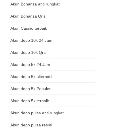
Akun Bonanza anti rungkat
Akun Bonanza Qris
Akun Casino terbaik
Akun depo 10k 24 Jam
Akun depo 10k Qris
Akun depo 5k 24 Jam
Akun depo 5k alternatif
Akun depo 5k Populer
Akun depo 5k terbaik
Akun depo pulsa anti rungkat
Akun depo pulsa resmi