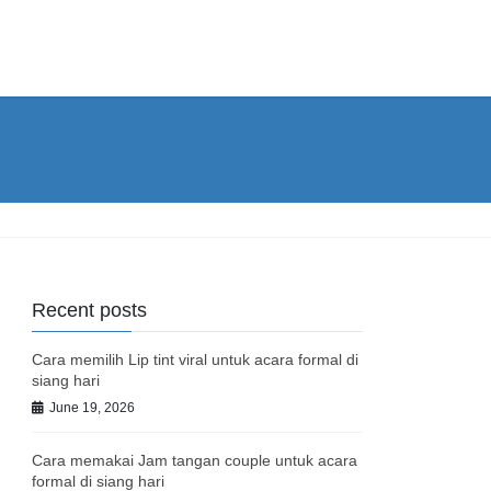
Recent posts
Cara memilih Lip tint viral untuk acara formal di
siang hari
June 19, 2026
Cara memakai Jam tangan couple untuk acara
formal di siang hari