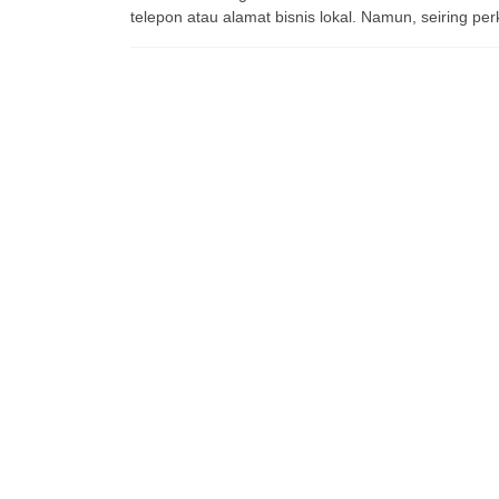
telepon atau alamat bisnis lokal. Namun, seiring p