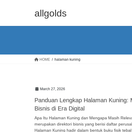
Skip
Skip
to
to
allgolds
the
the
content
Navigation
HOME
halaman kuning
March 27, 2026
Panduan Lengkap Halaman Kuning: Ma
Bisnis di Era Digital
Apa Itu Halaman Kuning dan Mengapa Masih Releva
merupakan direktori bisnis yang berisi daftar perus
Halaman Kuning hadir dalam bentuk buku fisik teba