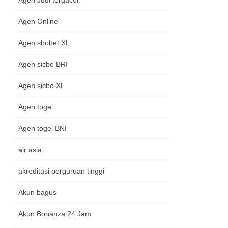
Agen Judi tergacor
Agen Online
Agen sbobet XL
Agen sicbo BRI
Agen sicbo XL
Agen togel
Agen togel BNI
air asia
akreditasi perguruan tinggi
Akun bagus
Akun Bonanza 24 Jam