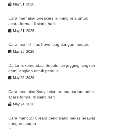
May 31, 2026
Cara memakai Sneakers running pria untuk
acara formal di siang hari
May 31, 2026
Cara memilih Tas travel bag dengan mudah.
May 25, 2026
Daftar rekomendasi Sepatu lari jogging langkah
demi langkah untuk pemula.
May 25, 2026
Cara memakai Body lotion aroma parfum untuk
acara formal di siang hari
May 24, 2026
Cara mencuci Cream penghilang bekas jerawat
dengan mudah.