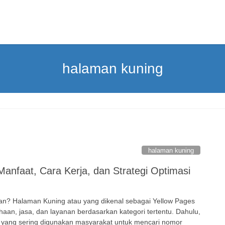
halaman kuning
halaman kuning
nfaat, Cara Kerja, dan Strategi Optimasi
n? Halaman Kuning atau yang dikenal sebagai Yellow Pages
ahaan, jasa, dan layanan berdasarkan kategori tertentu. Dahulu,
l yang sering digunakan masyarakat untuk mencari nomor