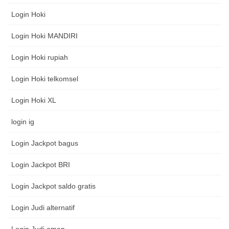
Login Hoki
Login Hoki MANDIRI
Login Hoki rupiah
Login Hoki telkomsel
Login Hoki XL
login ig
Login Jackpot bagus
Login Jackpot BRI
Login Jackpot saldo gratis
Login Judi alternatif