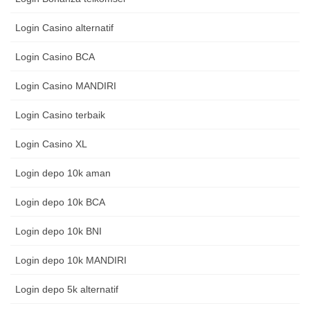
Login Casino alternatif
Login Casino BCA
Login Casino MANDIRI
Login Casino terbaik
Login Casino XL
Login depo 10k aman
Login depo 10k BCA
Login depo 10k BNI
Login depo 10k MANDIRI
Login depo 5k alternatif