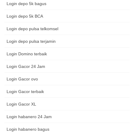
Login depo 5k bagus
Login depo 5k BCA
Login depo pulsa telkomsel
Login depo pulsa terjamin
Login Domino terbaik
Login Gacor 24 Jam
Login Gacor ovo
Login Gacor terbaik
Login Gacor XL
Login habanero 24 Jam
Login habanero bagus