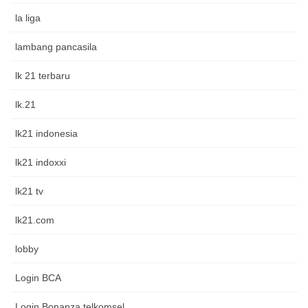
la liga
lambang pancasila
lk 21 terbaru
lk.21
lk21 indonesia
lk21 indoxxi
lk21 tv
lk21.com
lobby
Login BCA
Login Bonanza telkomsel