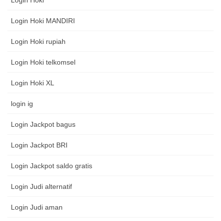
Login Hoki
Login Hoki MANDIRI
Login Hoki rupiah
Login Hoki telkomsel
Login Hoki XL
login ig
Login Jackpot bagus
Login Jackpot BRI
Login Jackpot saldo gratis
Login Judi alternatif
Login Judi aman