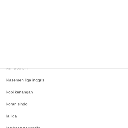
jadwal bola
jennifer dunn
Judi alternatif
Judi telkomsel
kim jong kook
kim woo bin
klasemen liga inggris
kopi kenangan
koran sindo
la liga