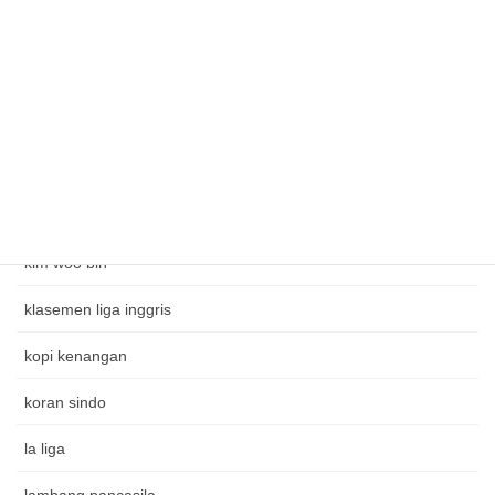
jadwal bola
jennifer dunn
Judi alternatif
Judi telkomsel
kim jong kook
kim woo bin
klasemen liga inggris
kopi kenangan
koran sindo
la liga