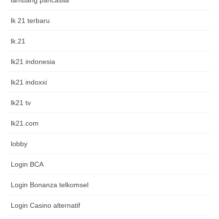
lambang pancasila
lk 21 terbaru
lk.21
lk21 indonesia
lk21 indoxxi
lk21 tv
lk21.com
lobby
Login BCA
Login Bonanza telkomsel
Login Casino alternatif