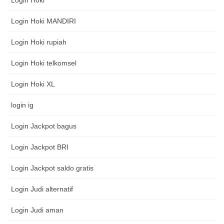
Login Hoki
Login Hoki MANDIRI
Login Hoki rupiah
Login Hoki telkomsel
Login Hoki XL
login ig
Login Jackpot bagus
Login Jackpot BRI
Login Jackpot saldo gratis
Login Judi alternatif
Login Judi aman