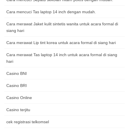
Cara mencuci Tas laptop 14 inch dengan mudah.
Cara merawat Jaket kulit sintetis wanita untuk acara formal di
siang hari
Cara merawat Lip tint korea untuk acara formal di siang hari
Cara merawat Tas laptop 14 inch untuk acara formal di siang
hari
Casino BNI
Casino BRI
Casino Online
Casino terjitu
cek registrasi telkomsel