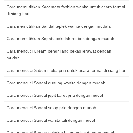
Cara memutihkan Kacamata fashion wanita untuk acara formal
di siang hari
Cara memutihkan Sandal teplek wanita dengan mudah.
Cara memutihkan Sepatu sekolah reebok dengan mudah.
Cara mencuci Cream penghilang bekas jerawat dengan
mudah.
Cara mencuci Sabun muka pria untuk acara formal di siang hari
Cara mencuci Sandal gunung wanita dengan mudah.
Cara mencuci Sandal jepit karet pria dengan mudah.
Cara mencuci Sandal selop pria dengan mudah.
Cara mencuci Sandal wanita tali dengan mudah.
Cara mencuci Sepatu sekolah hitam polos dengan mudah.