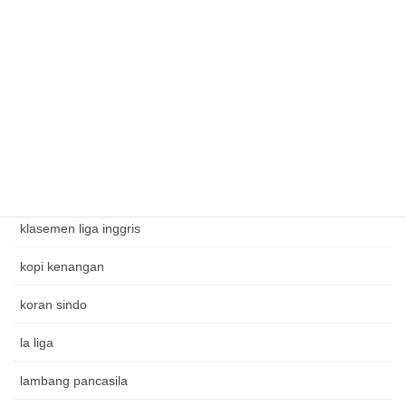
jadwal bola
jennifer dunn
Judi alternatif
Judi telkomsel
kim jong kook
kim woo bin
klasemen liga inggris
kopi kenangan
koran sindo
la liga
lambang pancasila