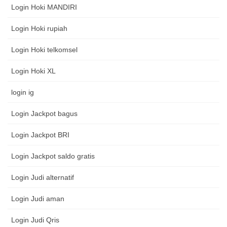
Login Hoki MANDIRI
Login Hoki rupiah
Login Hoki telkomsel
Login Hoki XL
login ig
Login Jackpot bagus
Login Jackpot BRI
Login Jackpot saldo gratis
Login Judi alternatif
Login Judi aman
Login Judi Qris