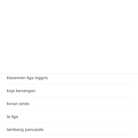
jadwal bola
jennifer dunn
Judi alternatif
Judi telkomsel
kim jong kook
kim woo bin
klasemen liga inggris
kopi kenangan
koran sindo
la liga
lambang pancasila