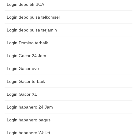
Login depo 5k BCA
Login depo pulsa telkomsel
Login depo pulsa terjamin
Login Domino terbaik
Login Gacor 24 Jam
Login Gacor ovo
Login Gacor terbaik
Login Gacor XL
Login habanero 24 Jam
Login habanero bagus
Login habanero Wallet