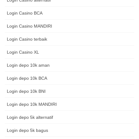
Login Casino alternatif
Login Casino BCA
Login Casino MANDIRI
Login Casino terbaik
Login Casino XL
Login depo 10k aman
Login depo 10k BCA
Login depo 10k BNI
Login depo 10k MANDIRI
Login depo 5k alternatif
Login depo 5k bagus