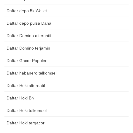
Daftar depo 5k Wallet
Daftar depo pulsa Dana
Daftar Domino alternatif
Daftar Domino terjamin
Daftar Gacor Populer
Daftar habanero telkomsel
Daftar Hoki alternatif
Daftar Hoki BNI
Daftar Hoki telkomsel
Daftar Hoki tergacor