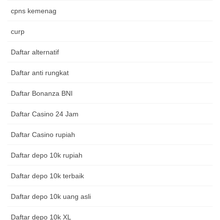
cpns kemenag
curp
Daftar alternatif
Daftar anti rungkat
Daftar Bonanza BNI
Daftar Casino 24 Jam
Daftar Casino rupiah
Daftar depo 10k rupiah
Daftar depo 10k terbaik
Daftar depo 10k uang asli
Daftar depo 10k XL