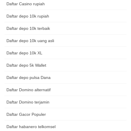
Daftar Casino rupiah
Daftar depo 10k rupiah
Daftar depo 10k terbaik
Daftar depo 10k uang asli
Daftar depo 10k XL
Daftar depo 5k Wallet
Daftar depo pulsa Dana
Daftar Domino alternatif
Daftar Domino terjamin
Daftar Gacor Populer
Daftar habanero telkomsel