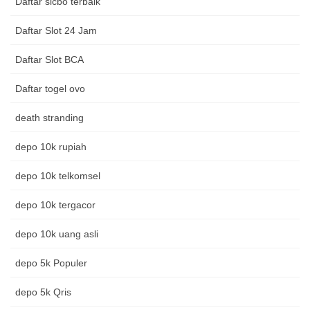
Daftar sicbo terbaik
Daftar Slot 24 Jam
Daftar Slot BCA
Daftar togel ovo
death stranding
depo 10k rupiah
depo 10k telkomsel
depo 10k tergacor
depo 10k uang asli
depo 5k Populer
depo 5k Qris