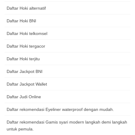
Daftar Hoki alternatif
Daftar Hoki BNI
Daftar Hoki telkomsel
Daftar Hoki tergacor
Daftar Hoki terjitu
Daftar Jackpot BNI
Daftar Jackpot Wallet
Daftar Judi Online
Daftar rekomendasi Eyeliner waterproof dengan mudah.
Daftar rekomendasi Gamis syari modern langkah demi langkah
untuk pemula.