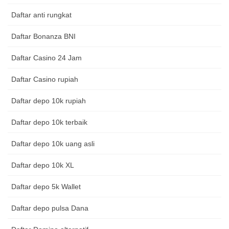
Daftar anti rungkat
Daftar Bonanza BNI
Daftar Casino 24 Jam
Daftar Casino rupiah
Daftar depo 10k rupiah
Daftar depo 10k terbaik
Daftar depo 10k uang asli
Daftar depo 10k XL
Daftar depo 5k Wallet
Daftar depo pulsa Dana