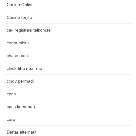
Casino Online
Casino terjitu
cek registrasi telkomsel
cerita mistis
chase bank
chick-fil-a near me
cindy permadi
cpns
cpns kemenag
curp
Daftar alternatif