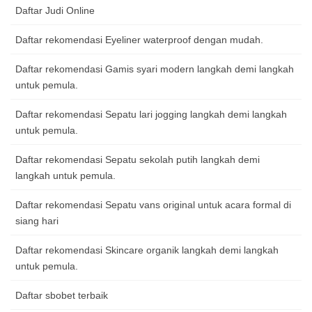
Daftar Judi Online
Daftar rekomendasi Eyeliner waterproof dengan mudah.
Daftar rekomendasi Gamis syari modern langkah demi langkah
untuk pemula.
Daftar rekomendasi Sepatu lari jogging langkah demi langkah
untuk pemula.
Daftar rekomendasi Sepatu sekolah putih langkah demi
langkah untuk pemula.
Daftar rekomendasi Sepatu vans original untuk acara formal di
siang hari
Daftar rekomendasi Skincare organik langkah demi langkah
untuk pemula.
Daftar sbobet terbaik