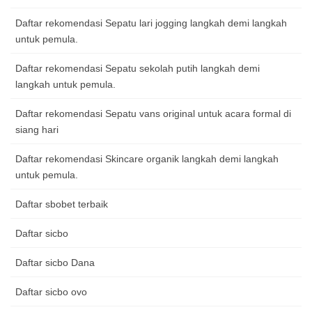
Daftar rekomendasi Sepatu lari jogging langkah demi langkah
untuk pemula.
Daftar rekomendasi Sepatu sekolah putih langkah demi
langkah untuk pemula.
Daftar rekomendasi Sepatu vans original untuk acara formal di
siang hari
Daftar rekomendasi Skincare organik langkah demi langkah
untuk pemula.
Daftar sbobet terbaik
Daftar sicbo
Daftar sicbo Dana
Daftar sicbo ovo