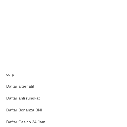
cerita mistis
chase bank
chick-fil-a near me
cindy permadi
cpns
cpns kemenag
curp
Daftar alternatif
Daftar anti rungkat
Daftar Bonanza BNI
Daftar Casino 24 Jam