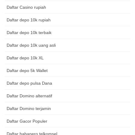
Daftar Casino rupiah
Daftar depo 10k rupiah
Daftar depo 10k terbaik
Daftar depo 10k uang asli
Daftar depo 10k XL
Daftar depo 5k Wallet
Daftar depo pulsa Dana
Daftar Domino alternatif
Daftar Domino terjamin
Daftar Gacor Populer
Daftar habanero telkomsel