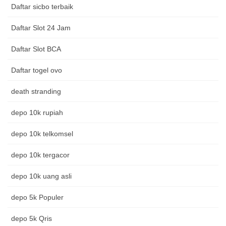
Daftar sicbo terbaik
Daftar Slot 24 Jam
Daftar Slot BCA
Daftar togel ovo
death stranding
depo 10k rupiah
depo 10k telkomsel
depo 10k tergacor
depo 10k uang asli
depo 5k Populer
depo 5k Qris