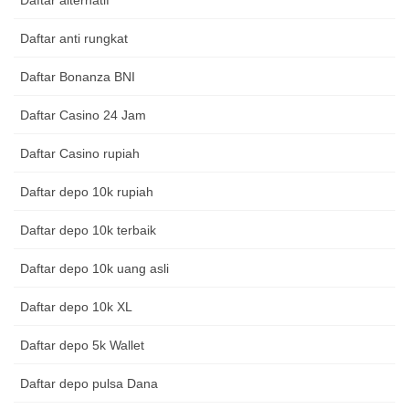
Daftar anti rungkat
Daftar Bonanza BNI
Daftar Casino 24 Jam
Daftar Casino rupiah
Daftar depo 10k rupiah
Daftar depo 10k terbaik
Daftar depo 10k uang asli
Daftar depo 10k XL
Daftar depo 5k Wallet
Daftar depo pulsa Dana