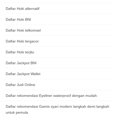
Daftar Hoki alternatif
Daftar Hoki BNI
Daftar Hoki telkomsel
Daftar Hoki tergacor
Daftar Hoki terjitu
Daftar Jackpot BNI
Daftar Jackpot Wallet
Daftar Judi Online
Daftar rekomendasi Eyeliner waterproof dengan mudah.
Daftar rekomendasi Gamis syari modern langkah demi langkah
untuk pemula.