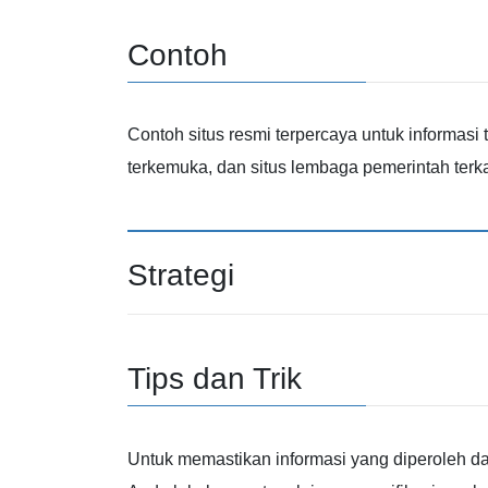
Contoh
Contoh situs resmi terpercaya untuk informasi t
terkemuka, dan situs lembaga pemerintah terka
Strategi
Tips dan Trik
Untuk memastikan informasi yang diperoleh dar