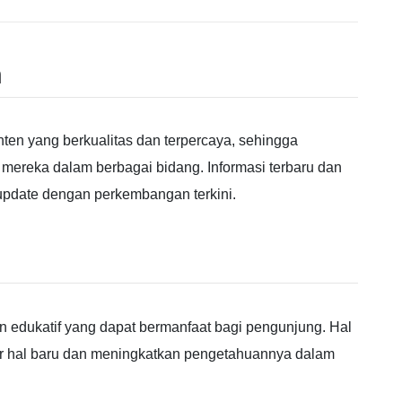
n
en yang berkualitas dan terpercaya, sehingga
mereka dalam berbagai bidang. Informasi terbaru dan
update dengan perkembangan terkini.
en edukatif yang dapat bermanfaat bagi pengunjung. Hal
r hal baru dan meningkatkan pengetahuannya dalam