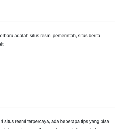
erbaru adalah situs resmi pemerintah, situs berita
it.
i situs resmi terpercaya, ada beberapa tips yang bisa