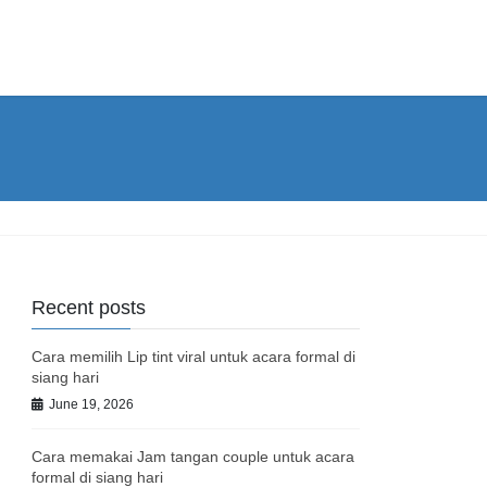
Recent posts
Cara memilih Lip tint viral untuk acara formal di
siang hari
June 19, 2026
Cara memakai Jam tangan couple untuk acara
formal di siang hari