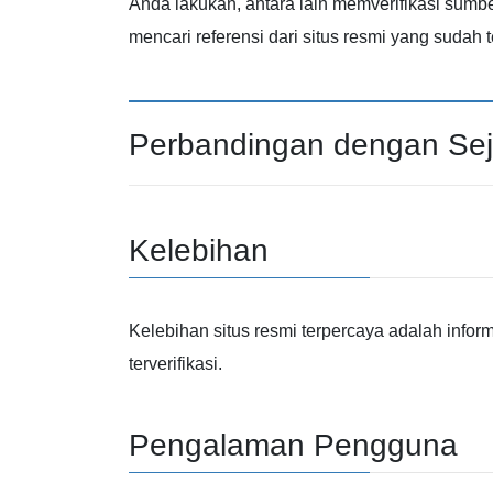
Anda lakukan, antara lain memverifikasi sumb
mencari referensi dari situs resmi yang sudah 
Perbandingan dengan Sej
Kelebihan
Kelebihan situs resmi terpercaya adalah inform
terverifikasi.
Pengalaman Pengguna