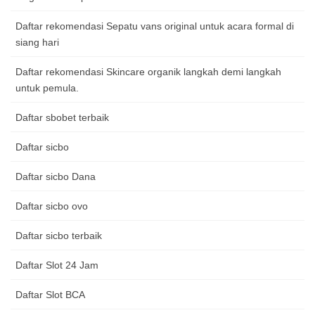
Daftar rekomendasi Sepatu vans original untuk acara formal di
siang hari
Daftar rekomendasi Skincare organik langkah demi langkah
untuk pemula.
Daftar sbobet terbaik
Daftar sicbo
Daftar sicbo Dana
Daftar sicbo ovo
Daftar sicbo terbaik
Daftar Slot 24 Jam
Daftar Slot BCA