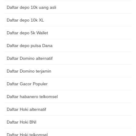
Daftar depo 10k uang asli
Daftar depo 10k XL
Daftar depo 5k Wallet
Daftar depo pulsa Dana
Daftar Domino alternatif
Daftar Domino terjamin
Daftar Gacor Populer
Daftar habanero telkomsel
Daftar Hoki alternatif
Daftar Hoki BNI
Daftar Hoki telkomsel