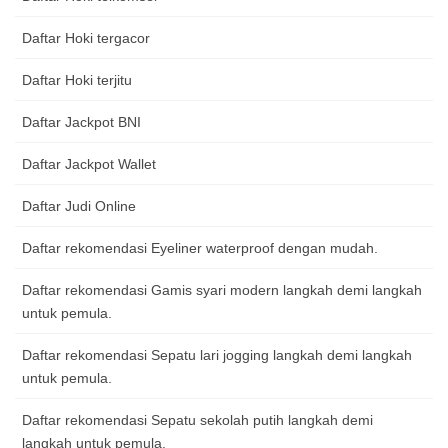
Daftar Hoki tergacor
Daftar Hoki terjitu
Daftar Jackpot BNI
Daftar Jackpot Wallet
Daftar Judi Online
Daftar rekomendasi Eyeliner waterproof dengan mudah.
Daftar rekomendasi Gamis syari modern langkah demi langkah
untuk pemula.
Daftar rekomendasi Sepatu lari jogging langkah demi langkah
untuk pemula.
Daftar rekomendasi Sepatu sekolah putih langkah demi
langkah untuk pemula.