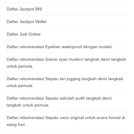
Daftar Jackpot BNI
Daftar Jackpot Wallet
Daftar Judi Online
Daftar rekomendasi Eyeliner waterproof dengan mudah.
Daftar rekomendasi Gamis syari modern langkah demi langkah
untuk pemula.
Daftar rekomendasi Sepatu lari jogging langkah demi langkah
untuk pemula.
Daftar rekomendasi Sepatu sekolah putih langkah demi
langkah untuk pemula.
Daftar rekomendasi Sepatu vans original untuk acara formal di
siang hari