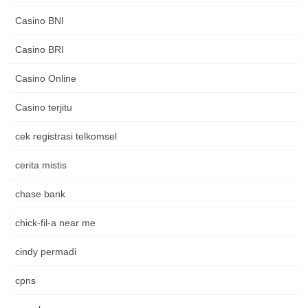
Casino BNI
Casino BRI
Casino Online
Casino terjitu
cek registrasi telkomsel
cerita mistis
chase bank
chick-fil-a near me
cindy permadi
cpns