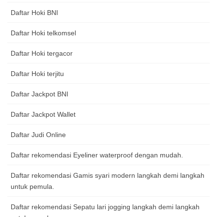
Daftar Hoki BNI
Daftar Hoki telkomsel
Daftar Hoki tergacor
Daftar Hoki terjitu
Daftar Jackpot BNI
Daftar Jackpot Wallet
Daftar Judi Online
Daftar rekomendasi Eyeliner waterproof dengan mudah.
Daftar rekomendasi Gamis syari modern langkah demi langkah
untuk pemula.
Daftar rekomendasi Sepatu lari jogging langkah demi langkah