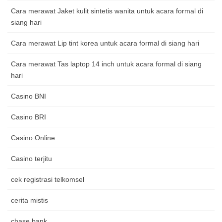
Cara merawat Jaket kulit sintetis wanita untuk acara formal di
siang hari
Cara merawat Lip tint korea untuk acara formal di siang hari
Cara merawat Tas laptop 14 inch untuk acara formal di siang
hari
Casino BNI
Casino BRI
Casino Online
Casino terjitu
cek registrasi telkomsel
cerita mistis
chase bank