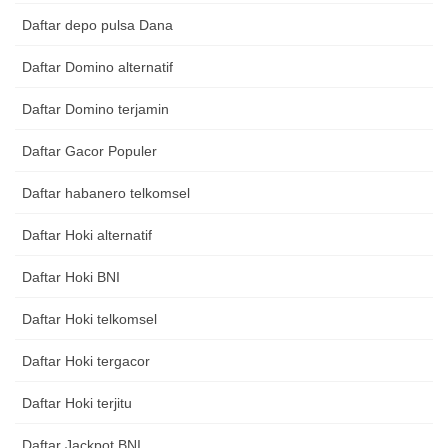
Daftar depo pulsa Dana
Daftar Domino alternatif
Daftar Domino terjamin
Daftar Gacor Populer
Daftar habanero telkomsel
Daftar Hoki alternatif
Daftar Hoki BNI
Daftar Hoki telkomsel
Daftar Hoki tergacor
Daftar Hoki terjitu
Daftar Jackpot BNI