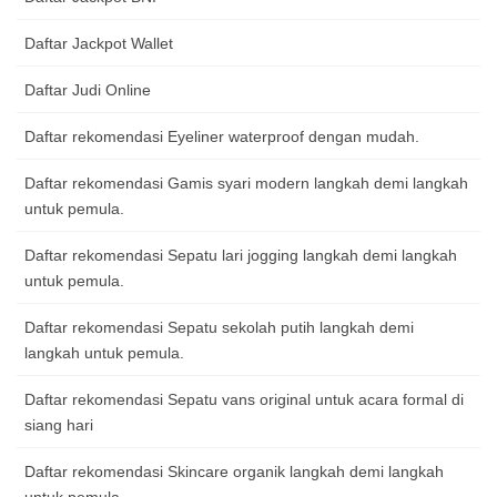
Daftar Jackpot Wallet
Daftar Judi Online
Daftar rekomendasi Eyeliner waterproof dengan mudah.
Daftar rekomendasi Gamis syari modern langkah demi langkah
untuk pemula.
Daftar rekomendasi Sepatu lari jogging langkah demi langkah
untuk pemula.
Daftar rekomendasi Sepatu sekolah putih langkah demi
langkah untuk pemula.
Daftar rekomendasi Sepatu vans original untuk acara formal di
siang hari
Daftar rekomendasi Skincare organik langkah demi langkah