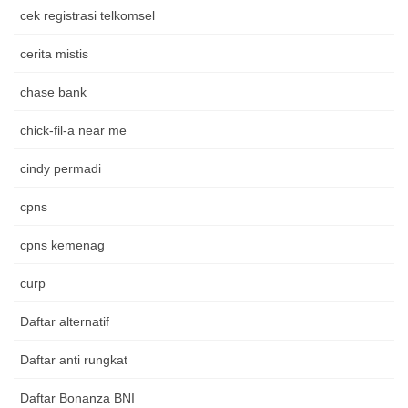
cek registrasi telkomsel
cerita mistis
chase bank
chick-fil-a near me
cindy permadi
cpns
cpns kemenag
curp
Daftar alternatif
Daftar anti rungkat
Daftar Bonanza BNI