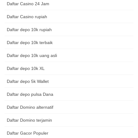
Daftar Casino 24 Jam
Daftar Casino rupiah
Daftar depo 10k rupiah
Daftar depo 10k terbaik
Daftar depo 10k uang asli
Daftar depo 10k XL
Daftar depo 5k Wallet
Daftar depo pulsa Dana
Daftar Domino alternatif
Daftar Domino terjamin
Daftar Gacor Populer