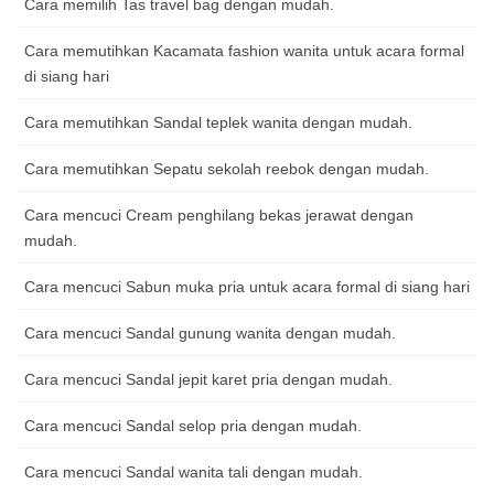
Cara memilih Tas travel bag dengan mudah.
Cara memutihkan Kacamata fashion wanita untuk acara formal
di siang hari
Cara memutihkan Sandal teplek wanita dengan mudah.
Cara memutihkan Sepatu sekolah reebok dengan mudah.
Cara mencuci Cream penghilang bekas jerawat dengan
mudah.
Cara mencuci Sabun muka pria untuk acara formal di siang hari
Cara mencuci Sandal gunung wanita dengan mudah.
Cara mencuci Sandal jepit karet pria dengan mudah.
Cara mencuci Sandal selop pria dengan mudah.
Cara mencuci Sandal wanita tali dengan mudah.