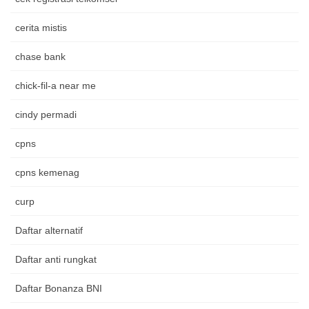
cerita mistis
chase bank
chick-fil-a near me
cindy permadi
cpns
cpns kemenag
curp
Daftar alternatif
Daftar anti rungkat
Daftar Bonanza BNI