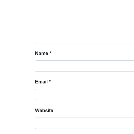
Name
*
Email
*
Website