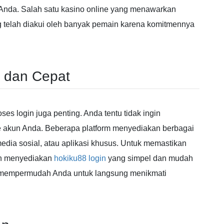
i Anda. Salah satu kasino online yang menawarkan
g telah diakui oleh banyak pemain karena komitmennya
 dan Cepat
s login juga penting. Anda tentu tidak ingin
 akun Anda. Beberapa platform menyediakan berbagai
edia sosial, atau aplikasi khusus. Untuk memastikan
lih menyediakan
hokiku88 login
yang simpel dan mudah
an mempermudah Anda untuk langsung menikmati