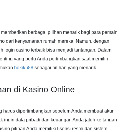
t, memberikan berbagai pilihan menarik bagi para pemain
sino dari kenyamanan rumah mereka. Namun, dengan
ih login casino terbaik bisa menjadi tantangan. Dalam
penting yang perlu Anda pertimbangkan saat memilih
nemukan
hokiku88
sebagai pilihan yang menarik.
n di Kasino Online
ng harus dipertimbangkan sebelum Anda membuat akun
idak ingin data pribadi dan keuangan Anda jatuh ke tangan
sino pilihan Anda memiliki lisensi resmi dan sistem