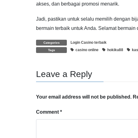
akses, dan berbagai promosi menarik.
Jadi, pastikan untuk selalu memilih dengan b
bermain terbaik untuk Anda. Selamat bermain
Login Casino terbaik
Categories
casino online
hokiku88
kas
Tags
Leave a Reply
Your email address will not be published.
Re
Comment
*