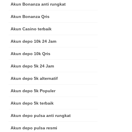
Akun Bonanza anti rungkat
Akun Bonanza Qris
Akun Casino terbaik
Akun depo 10k 24 Jam
Akun depo 10k Qris
Akun depo 5k 24 Jam
Akun depo 5k alternatif
Akun depo 5k Populer
Akun depo 5k terbaik
Akun depo pulsa anti rungkat
Akun depo pulsa resmi