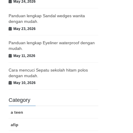
May 24, 2026
Panduan lengkap Sandal wedges wanita
dengan mudah.
May 23, 2026
Panduan lengkap Eyeliner waterproof dengan
mudah.
May 11, 2026
Cara mencuci Sepatu sekolah hitam polos
dengan mudah.
May 10, 2026
Category
a teen
afip