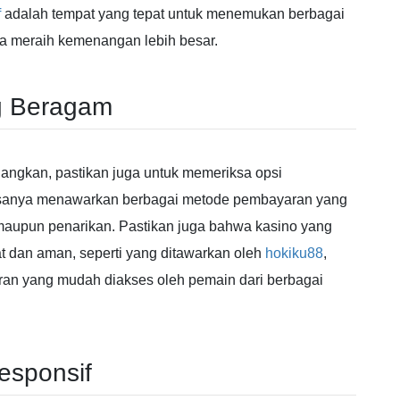
f
adalah tempat yang tepat untuk menemukan berbagai
 meraih kemenangan lebih besar.
g Beragam
angkan, pastikan juga untuk memeriksa opsi
iasanya menawarkan berbagai metode pembayaran yang
aupun penarikan. Pastikan juga bahwa kasino yang
at dan aman, seperti yang ditawarkan oleh
hokiku88
,
n yang mudah diakses oleh pemain dari berbagai
esponsif