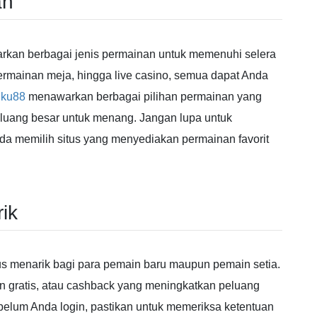
an
arkan berbagai jenis permainan untuk memenuhi selera
permainan meja, hingga live casino, semua dapat Anda
iku88
menawarkan berbagai pilihan permainan yang
eluang besar untuk menang. Jangan lupa untuk
da memilih situs yang menyediakan permainan favorit
ik
us menarik bagi para pemain baru maupun pemain setia.
n gratis, atau cashback yang meningkatkan peluang
belum Anda login, pastikan untuk memeriksa ketentuan