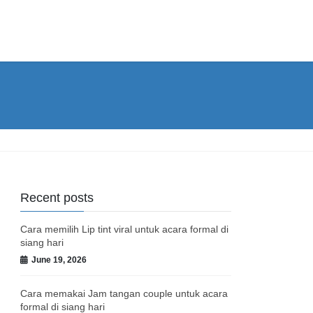
Recent posts
Cara memilih Lip tint viral untuk acara formal di
siang hari
June 19, 2026
Cara memakai Jam tangan couple untuk acara
formal di siang hari