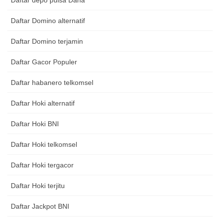
Daftar Domino alternatif
Daftar Domino terjamin
Daftar Gacor Populer
Daftar habanero telkomsel
Daftar Hoki alternatif
Daftar Hoki BNI
Daftar Hoki telkomsel
Daftar Hoki tergacor
Daftar Hoki terjitu
Daftar Jackpot BNI