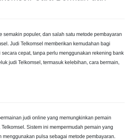
line semakin populer, dan salah satu metode pembayaran
msel. Judi Telkomsel memberikan kemudahan bagi
i secara cepat, tanpa perlu menggunakan rekening bank
eluk judi Telkomsel, termasuk kelebihan, cara bermain,
 permainan judi online yang memungkinkan pemain
sa Telkomsel. Sistem ini mempermudah pemain yang
ilih menggunakan pulsa sebagai metode pembayaran.