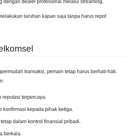
dengan dealer profesional melalui streaming.
 melakukan taruhan kapan saja tanpa harus repot
elkomsel
mudah transaksi, pemain tetap harus berhati-hati.
n:
n reputasi terpercaya.
konfirmasi kepada pihak ketiga.
etap dalam kontrol finansial pribadi.
a berkala.