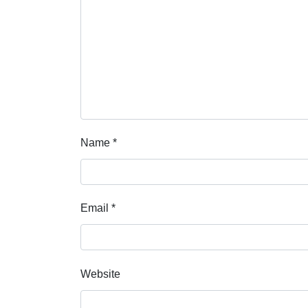
Name
*
Email
*
Website