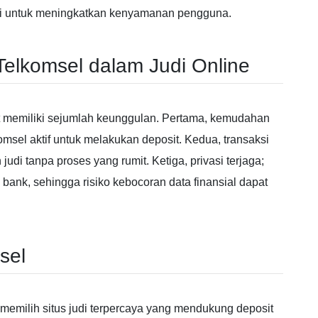
ini untuk meningkatkan kenyamanan pengguna.
elkomsel dalam Judi Online
 memiliki sejumlah keunggulan. Pertama, kemudahan
omsel aktif untuk melakukan deposit. Kedua, transaksi
di tanpa proses yang rumit. Ketiga, privasi terjaga;
bank, sehingga risiko kebocoran data finansial dapat
sel
memilih situs judi terpercaya yang mendukung deposit