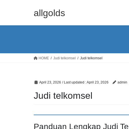
Skip
Skip
to
to
allgolds
the
the
content
Navigation
HOME
Judi telkomsel
Judi telkomsel
April 23, 2026
/ Last updated :
April 23, 2026
admin
Judi telkomsel
Panduan Lengkap Judi Te