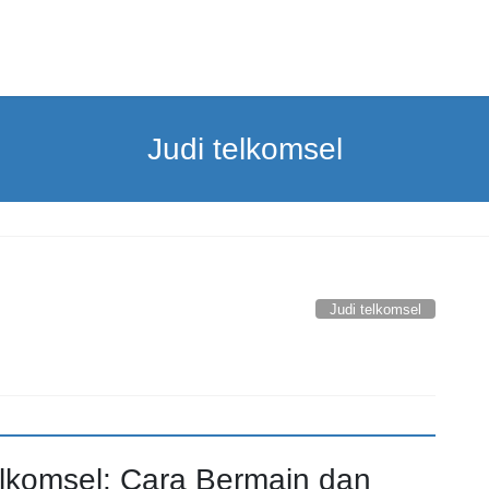
Judi telkomsel
Judi telkomsel
lkomsel: Cara Bermain dan