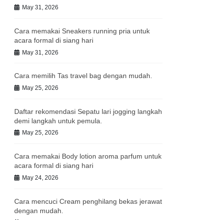
May 31, 2026
Cara memakai Sneakers running pria untuk
acara formal di siang hari
May 31, 2026
Cara memilih Tas travel bag dengan mudah.
May 25, 2026
Daftar rekomendasi Sepatu lari jogging langkah
demi langkah untuk pemula.
May 25, 2026
Cara memakai Body lotion aroma parfum untuk
acara formal di siang hari
May 24, 2026
Cara mencuci Cream penghilang bekas jerawat
dengan mudah.