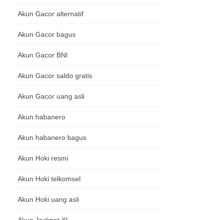
Akun Gacor alternatif
Akun Gacor bagus
Akun Gacor BNI
Akun Gacor saldo gratis
Akun Gacor uang asli
Akun habanero
Akun habanero bagus
Akun Hoki resmi
Akun Hoki telkomsel
Akun Hoki uang asli