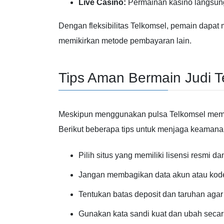
Live Casino:
Permainan kasino langsung 
Dengan fleksibilitas Telkomsel, pemain dapat
memikirkan metode pembayaran lain.
Tips Aman Bermain Judi T
Meskipun menggunakan pulsa Telkomsel memper
Berikut beberapa tips untuk menjaga keamana
Pilih situs yang memiliki lisensi resmi da
Jangan membagikan data akun atau kode 
Tentukan batas deposit dan taruhan agar t
Gunakan kata sandi kuat dan ubah secar