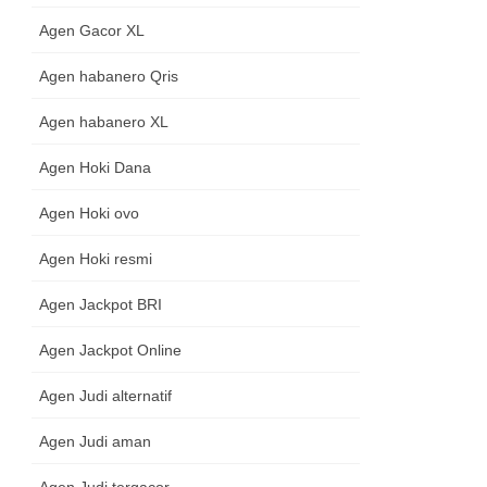
Agen Gacor XL
Agen habanero Qris
Agen habanero XL
Agen Hoki Dana
Agen Hoki ovo
Agen Hoki resmi
Agen Jackpot BRI
Agen Jackpot Online
Agen Judi alternatif
Agen Judi aman