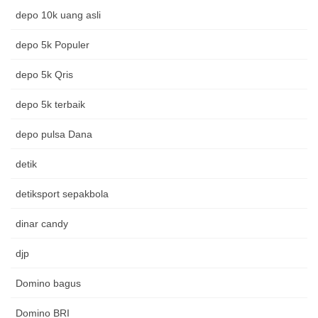
depo 10k uang asli
depo 5k Populer
depo 5k Qris
depo 5k terbaik
depo pulsa Dana
detik
detiksport sepakbola
dinar candy
djp
Domino bagus
Domino BRI