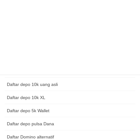
Daftar anti rungkat
Daftar Bonanza BNI
Daftar Casino 24 Jam
Daftar Casino rupiah
Daftar depo 10k rupiah
Daftar depo 10k terbaik
Daftar depo 10k uang asli
Daftar depo 10k XL
Daftar depo 5k Wallet
Daftar depo pulsa Dana
Daftar Domino alternatif