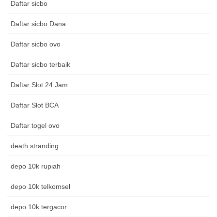
Daftar sicbo
Daftar sicbo Dana
Daftar sicbo ovo
Daftar sicbo terbaik
Daftar Slot 24 Jam
Daftar Slot BCA
Daftar togel ovo
death stranding
depo 10k rupiah
depo 10k telkomsel
depo 10k tergacor