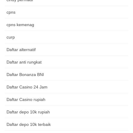
cpns
cpns kemenag
curp
Daftar alternatif
Daftar anti rungkat
Daftar Bonanza BNI
Daftar Casino 24 Jam
Daftar Casino rupiah
Daftar depo 10k rupiah
Daftar depo 10k terbaik