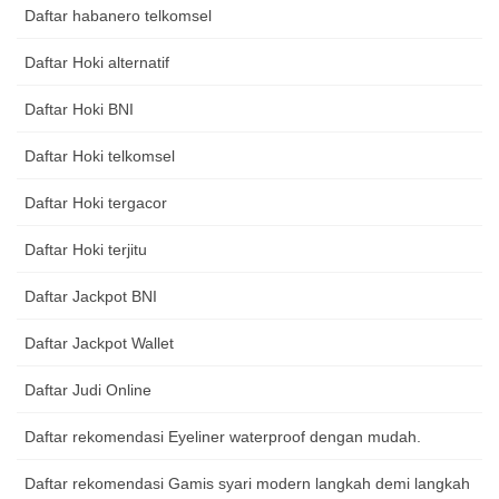
Daftar habanero telkomsel
Daftar Hoki alternatif
Daftar Hoki BNI
Daftar Hoki telkomsel
Daftar Hoki tergacor
Daftar Hoki terjitu
Daftar Jackpot BNI
Daftar Jackpot Wallet
Daftar Judi Online
Daftar rekomendasi Eyeliner waterproof dengan mudah.
Daftar rekomendasi Gamis syari modern langkah demi langkah