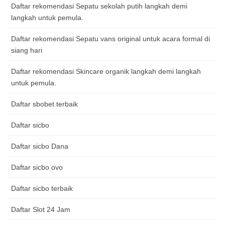
Daftar rekomendasi Sepatu sekolah putih langkah demi
langkah untuk pemula.
Daftar rekomendasi Sepatu vans original untuk acara formal di
siang hari
Daftar rekomendasi Skincare organik langkah demi langkah
untuk pemula.
Daftar sbobet terbaik
Daftar sicbo
Daftar sicbo Dana
Daftar sicbo ovo
Daftar sicbo terbaik
Daftar Slot 24 Jam