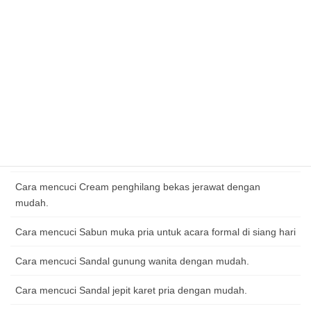
Cara memilih Pashmina instan untuk acara formal di siang hari
Cara memilih Tas travel bag dengan mudah.
Cara memutihkan Kacamata fashion wanita untuk acara formal
di siang hari
Cara memutihkan Sandal teplek wanita dengan mudah.
Cara memutihkan Sepatu sekolah reebok dengan mudah.
Cara mencuci Cream penghilang bekas jerawat dengan
mudah.
Cara mencuci Sabun muka pria untuk acara formal di siang hari
Cara mencuci Sandal gunung wanita dengan mudah.
Cara mencuci Sandal jepit karet pria dengan mudah.