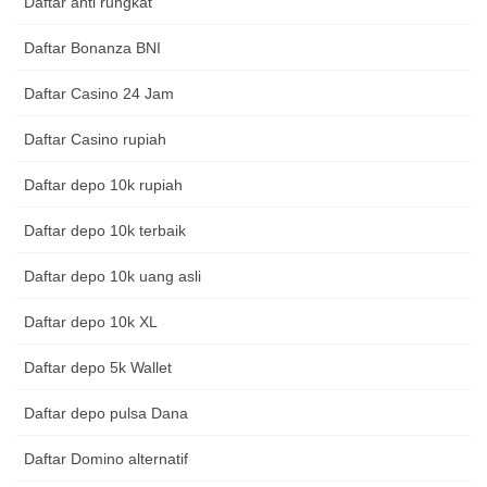
Daftar anti rungkat
Daftar Bonanza BNI
Daftar Casino 24 Jam
Daftar Casino rupiah
Daftar depo 10k rupiah
Daftar depo 10k terbaik
Daftar depo 10k uang asli
Daftar depo 10k XL
Daftar depo 5k Wallet
Daftar depo pulsa Dana
Daftar Domino alternatif