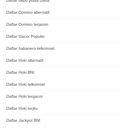
Daftar depo pulsa Dana
Daftar Domino alternatif
Daftar Domino terjamin
Daftar Gacor Populer
Daftar habanero telkomsel
Daftar Hoki alternatif
Daftar Hoki BNI
Daftar Hoki telkomsel
Daftar Hoki tergacor
Daftar Hoki terjitu
Daftar Jackpot BNI