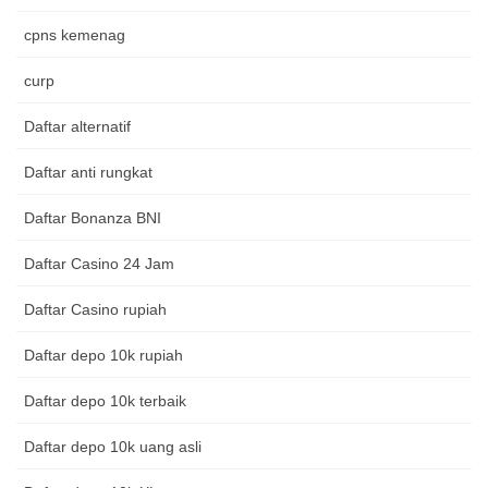
cpns kemenag
curp
Daftar alternatif
Daftar anti rungkat
Daftar Bonanza BNI
Daftar Casino 24 Jam
Daftar Casino rupiah
Daftar depo 10k rupiah
Daftar depo 10k terbaik
Daftar depo 10k uang asli