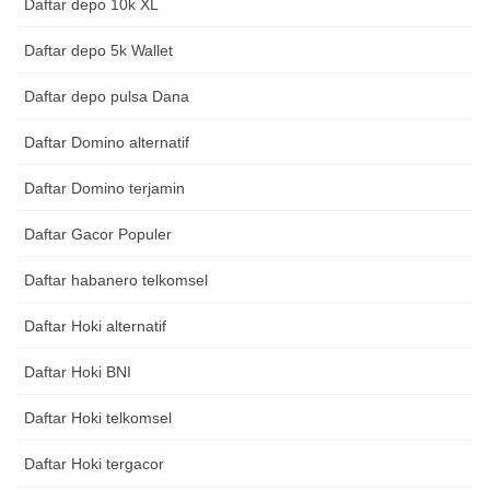
Daftar depo 10k XL
Daftar depo 5k Wallet
Daftar depo pulsa Dana
Daftar Domino alternatif
Daftar Domino terjamin
Daftar Gacor Populer
Daftar habanero telkomsel
Daftar Hoki alternatif
Daftar Hoki BNI
Daftar Hoki telkomsel
Daftar Hoki tergacor