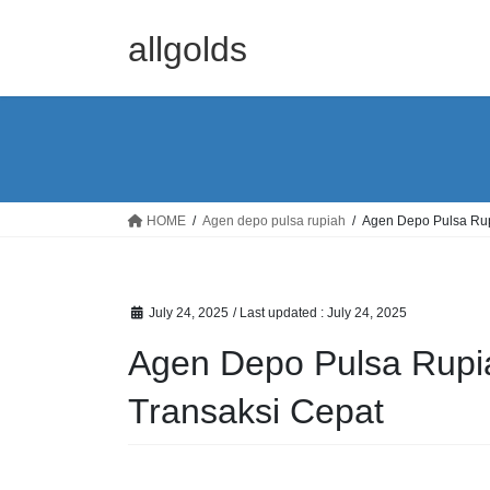
Skip
Skip
to
to
allgolds
the
the
content
Navigation
HOME
Agen depo pulsa rupiah
Agen Depo Pulsa Rup
July 24, 2025
/ Last updated :
July 24, 2025
Agen Depo Pulsa Rupi
Transaksi Cepat