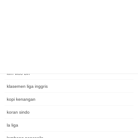
jadwal bola
jennifer dunn
Judi alternatif
Judi telkomsel
kim jong kook
kim woo bin
klasemen liga inggris
kopi kenangan
koran sindo
la liga