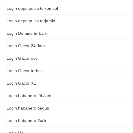
Login depo pulsa telkomsel
Login depo pulsa terjamin
Login Domino terbaik
Login Gacor 24 Jam
Login Gacor ovo
Login Gacor terbaik
Login Gacor XL
Login habanero 24 Jam
Login habanero bagus
Login habanero Wallet