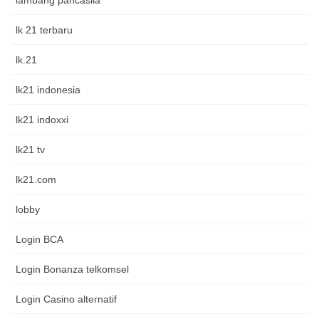
lambang pancasila
lk 21 terbaru
lk.21
lk21 indonesia
lk21 indoxxi
lk21 tv
lk21.com
lobby
Login BCA
Login Bonanza telkomsel
Login Casino alternatif