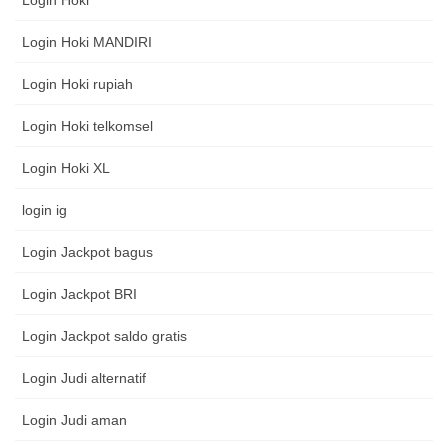
Login Hoki
Login Hoki MANDIRI
Login Hoki rupiah
Login Hoki telkomsel
Login Hoki XL
login ig
Login Jackpot bagus
Login Jackpot BRI
Login Jackpot saldo gratis
Login Judi alternatif
Login Judi aman