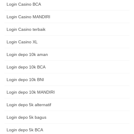
Login Casino BCA
Login Casino MANDIRI
Login Casino terbaik
Login Casino XL
Login depo 10k aman
Login depo 10k BCA
Login depo 10k BNI
Login depo 10k MANDIRI
Login depo 5k alternatif
Login depo 5k bagus
Login depo 5k BCA