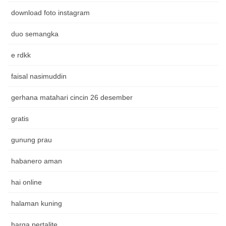
download foto instagram
duo semangka
e rdkk
faisal nasimuddin
gerhana matahari cincin 26 desember
gratis
gunung prau
habanero aman
hai online
halaman kuning
harga pertalite