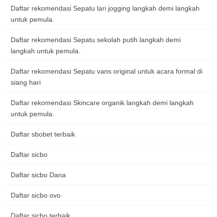
Daftar rekomendasi Sepatu lari jogging langkah demi langkah
untuk pemula.
Daftar rekomendasi Sepatu sekolah putih langkah demi
langkah untuk pemula.
Daftar rekomendasi Sepatu vans original untuk acara formal di
siang hari
Daftar rekomendasi Skincare organik langkah demi langkah
untuk pemula.
Daftar sbobet terbaik
Daftar sicbo
Daftar sicbo Dana
Daftar sicbo ovo
Daftar sicbo terbaik