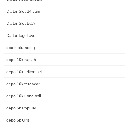
Daftar Slot 24 Jam
Daftar Slot BCA
Daftar togel ovo
death stranding
depo 10k rupiah
depo 10k telkomsel
depo 10k tergacor
depo 10k uang asli
depo 5k Populer
depo 5k Qris