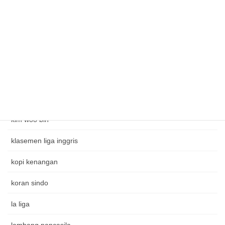
jadwal bola
jennifer dunn
Judi alternatif
Judi telkomsel
kim jong kook
kim woo bin
klasemen liga inggris
kopi kenangan
koran sindo
la liga