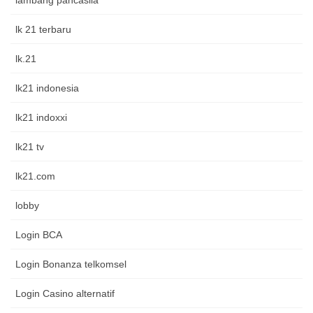
lambang pancasila
lk 21 terbaru
lk.21
lk21 indonesia
lk21 indoxxi
lk21 tv
lk21.com
lobby
Login BCA
Login Bonanza telkomsel
Login Casino alternatif