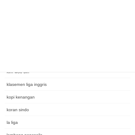
jadwal bola
jennifer dunn
Judi alternatif
Judi telkomsel
kim jong kook
kim woo bin
klasemen liga inggris
kopi kenangan
koran sindo
la liga