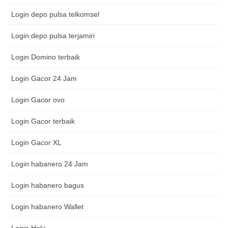
Login depo pulsa telkomsel
Login depo pulsa terjamin
Login Domino terbaik
Login Gacor 24 Jam
Login Gacor ovo
Login Gacor terbaik
Login Gacor XL
Login habanero 24 Jam
Login habanero bagus
Login habanero Wallet