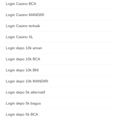
Login Casino BCA
Login Casino MANDIRI
Login Casino terbaik
Login Casino XL
Login depo 10k aman
Login depo 10k BCA
Login depo 10k BNI
Login depo 10k MANDIRI
Login depo 5k alternatif
Login depo 5k bagus
Login depo 5k BCA