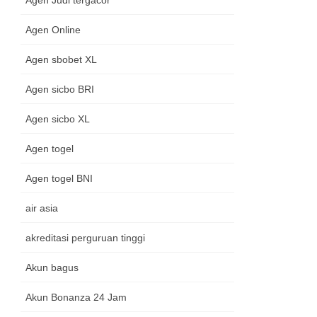
Agen Judi tergacor
Agen Online
Agen sbobet XL
Agen sicbo BRI
Agen sicbo XL
Agen togel
Agen togel BNI
air asia
akreditasi perguruan tinggi
Akun bagus
Akun Bonanza 24 Jam