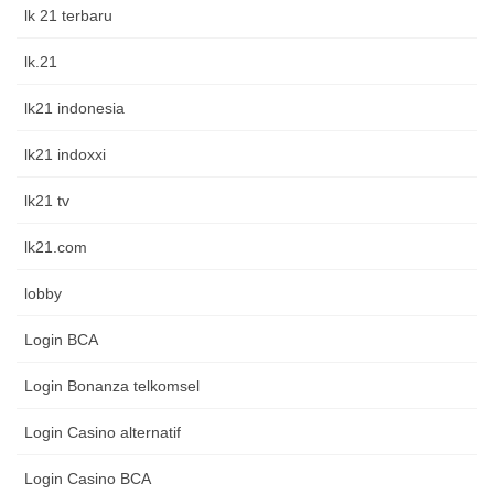
lk 21 terbaru
lk.21
lk21 indonesia
lk21 indoxxi
lk21 tv
lk21.com
lobby
Login BCA
Login Bonanza telkomsel
Login Casino alternatif
Login Casino BCA