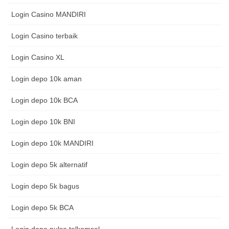
Login Casino MANDIRI
Login Casino terbaik
Login Casino XL
Login depo 10k aman
Login depo 10k BCA
Login depo 10k BNI
Login depo 10k MANDIRI
Login depo 5k alternatif
Login depo 5k bagus
Login depo 5k BCA