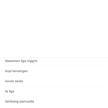
jadwal bola
jennifer dunn
Judi alternatif
Judi telkomsel
kim jong kook
kim woo bin
klasemen liga inggris
kopi kenangan
koran sindo
la liga
lambang pancasila